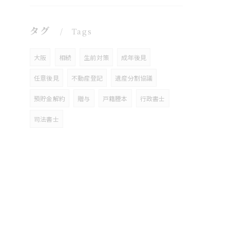
タグ
Tags
大阪
相続
生前対策
成年後見
任意後見
不動産登記
遺産分割協議
預貯金解約
贈与
戸籍謄本
行政書士
司法書士