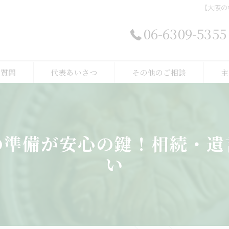
【大阪の
06-6309-5355
る質問
代表あいさつ
その他のご相談
主
遺産
相続
の準備が安心の鍵！相続・遺
相続
い
家族
遺言