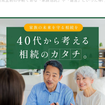
。
の安心を支えるパートナーでありたいと考えています。
い。丁寧にお話を伺います。
-------------
−２４新大阪⑪山よしビル2階C号室
-------------