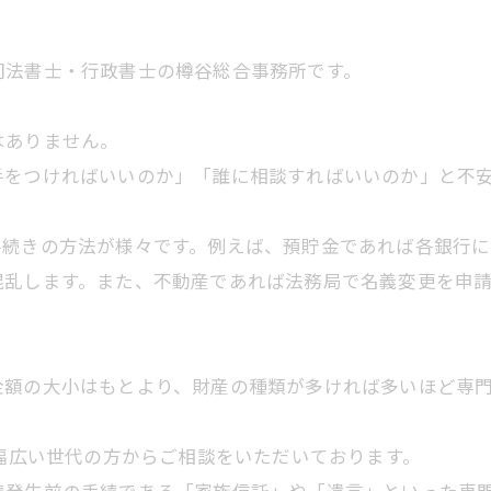
司法書士・行政書士の樽谷総合事務所です。
はありません。
手をつければいいのか」「誰に相談すればいいのか」と不
手続きの方法が様々です。例えば、預貯金であれば各銀行
混乱します。また、不動産であれば法務局で名義変更を申
金額の大小はもとより、財産の種類が多ければ多いほど専
、幅広い世代の方からご相談をいただいております。
続発生前の手続である「家族信託」や「遺言」といった専