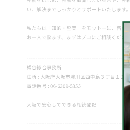
い、解決までしっかりとサポートいたします
私たちは「知的・堅実」をモットーに、皆様
お一人で悩まず、まずはプロにご相談くださ
---------------------------------------------------------
樽谷総合事務所
住所 : 大阪府大阪市淀川区西中島３丁目１１
電話番号 : 06-6309-5355
大阪で安心してできる相続登記
---------------------------------------------------------