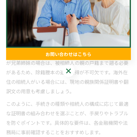
例えば、金融機関での預貯金の解約には、被相続人の出
生から死亡までの戸籍謄本一式、相続人全員の戸籍謄
本、住民票（除票）、法定相続情報一覧図のいずれかが
一般的に求められます。
不動産の相続登記の場合も、同様に戸籍謄本類一式と法
定相続情報一覧図の組み合わせが推奨されます。相続人
お問い合わせはこちら
が兄弟姉妹の場合は、被相続人の親の戸籍まで遡る必要
お問い合わせはこちら
があるため、除籍謄本の追加取得が不可欠です。海外在
住の相続人がいる場合には、現地の親族関係証明書や翻
訳文の用意も考慮しましょう。
このように、手続きの種類や相続人の構成に応じて最適
な証明書の組み合わせを選ぶことが、手戻りやトラブル
を防ぐポイントです。具体的な要件は、各金融機関や法
務局に事前確認することをおすすめします。