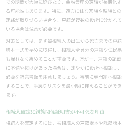
での期間が大幅に延びたり、金融資産の凍結が長期化す
海外在住の相続人も安心できる証明書対応
る可能性もあります。特に、遠方に住む家族や親族との
策
連絡が取りづらい場合や、戸籍が複数の役所に分かれて
いる場合は注意が必要です。
手戻り防止へ相続書類準備の極意
相続で手戻りを防ぐための証明書類準備術
対策としては、まず被相続人の出生から死亡までの戸籍
相続書類の不足や不備を事前に見抜くコツ
謄本一式を早めに取得し、相続人全員分の戸籍や住民票
も漏れなく集めることが重要です。万が一、戸籍の記載
相続人や関係者ごとに必要な書類を整理す
に不備や抜けがあった場合は、速やかに役所へ相談し、
る
必要な補完書類を用意しましょう。事前に専門家へ相談
相続手続き時の窓口で困らない準備の流れ
することで、手戻りリスクを最小限に抑えることができ
相続時にありがちな書類トラブルとその対
ます。
策
相続人確定に親族関係証明書が不可欠な理由
相続人を確定するには、被相続人の戸籍謄本や除籍謄本