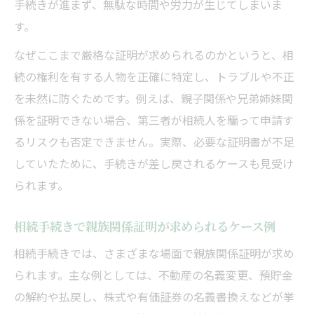
手続きが進まず、無駄な時間や労力が生じてしまいま
ト
す。
相続に適した親子関係証明書の組み合わせ
なぜここまで厳格な証明が求められるのかというと、相
例
続の権利を有する人物を正確に特定し、トラブルや不正
親族関係公証書を取得する実務ポイント
を未然に防ぐためです。例えば、親子関係や兄弟姉妹関
相続手続きで親族関係公証書が必要な場面
係を証明できない場合、第三者が相続人を騙って申請す
親族関係公証書発行の流れと必要書類を網
るリスクも否定できません。実際、必要な証明書が不足
羅
していたために、手続きが差し戻されるケースも見受け
相続で使える親族関係公証書の申請手順
られます。
相続証明としての親族関係公証書の有効性
相続手続きで親族関係証明が求められるケース例
代理取得や委任状が必要な相続ケース
相続手続きに強い証明書類を整理する
相続手続きでは、さまざまな場面で親族関係証明が求め
られます。主な例としては、不動産の名義変更、預貯金
相続で絶対に外せない証明書類の基本を整
の解約や払戻し、株式や有価証券の名義書換えなどが挙
理