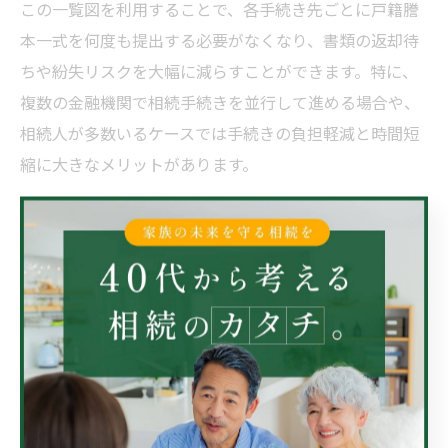
この一覧図を利用することで、各手続き先ごとに戸籍謄
本一式を何度も提出する必要がなくなり、書類の返却待
ちや紛失リスクを大幅に減らすことができます。特に、
複数の金融機関で相続手続きを並行して進める場合や、
相続人が多数いるケースでは手続きの負担軽減と時間短
縮に大きなメリットがあります。
取得には、被相続人の出生から死亡までの戸籍謄本・除
籍謄本一式、相続人全員の戸籍謄本などが必要です。あ
らかじめ必要書類を揃え、法務局への申出方法（窓口・
郵送）を選択しましょう。
相続に適した親子関係証明書の組み合わせ例
相続手続きで求められる親子関係証明書の組み合わせ
は、手続きの内容や相続人の状況によって異なります。