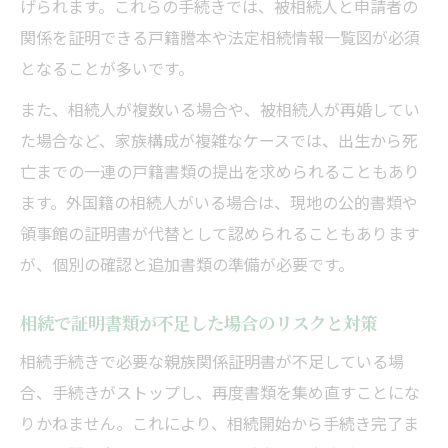
げられます。これらの手続きでは、被相続人と申請者の
相続人の状況別で使える証明書類一覧
関係を証明できる戸籍謄本や法定相続情報一覧図が必須
相続手続きの目的別に証明書類を選ぶコツ
となることが多いです。
出生から死亡までの証明書類のつなぎ方
また、相続人が複数いる場合や、被相続人が再婚してい
相続時の証明書類漏れを防ぐためのチェッ
た場合など、家族構成が複雑なケースでは、出生から死
ク術
亡までの一連の戸籍書類の提出を求められることもあり
外国籍対応の相続証明書類も徹底解説
ます。外国籍の相続人がいる場合は、現地の公的書類や
外国籍相続で必要となる証明書類の種類と
領事館の証明書が代替として認められることもあります
特徴
が、個別の確認と追加書類の準備が必要です。
日本戸籍がない場合の相続証明書類の選び
方
相続で証明書類が不足した場合のリスクと対策
中国籍相続における原則と代替証明書の取
相続手続きで必要な親族関係証明書が不足している場
得例
合、手続きがストップし、再度書類を集め直すことにな
翻訳や認証が必要な相続証明書類のポイン
りかねません。これにより、相続開始から手続き完了ま
ト