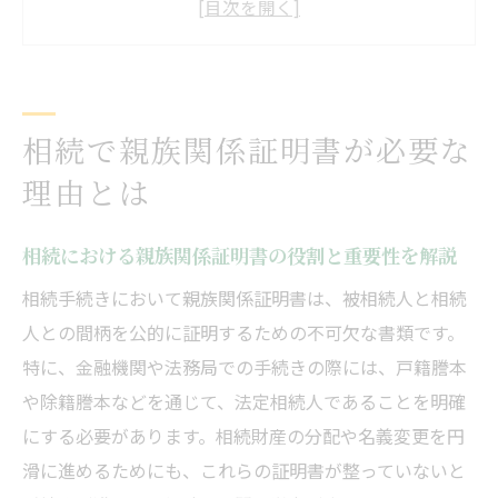
ース例
相続で証明書類が不足した場合のリスクと
対策
相続で親族関係証明書が必要な
相続人確定に親族関係証明書が不可欠な理
由
理由とは
金融機関や法務局で相続時に必要な証明書
相続における親族関係証明書の役割と重要性を解説
親子関係の証明書類の選び方ガイド
相続で有効な親子関係証明書の種類と特徴
相続手続きにおいて親族関係証明書は、被相続人と相続
人との間柄を公的に証明するための不可欠な書類です。
相続人のケース別で選ぶ親子関係証明書の
特に、金融機関や法務局での手続きの際には、戸籍謄本
ポイント
や除籍謄本などを通じて、法定相続人であることを明確
戸籍謄本・除籍謄本の相続手続きでの使い
にする必要があります。相続財産の分配や名義変更を円
分け
滑に進めるためにも、これらの証明書が整っていないと
法定相続情報一覧図の活用と取得のメリッ