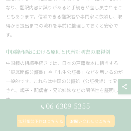
なり、翻訳内容に誤りがあると手続きが差し戻されるこ
ともあります。信頼できる翻訳者や専門家に依頼し、取
得から提出までの流れを事前に整理しておくと安心で
す。
中国籍相続における原則と代替証明書の取得例
中国籍の相続手続きでは、日本の戸籍謄本に相当する
「親属関係公証書」や「出生公証書」などを用いるのが
一般的です。これらは中国の公証処（公証役場）で発行
され、親子・配偶者・兄弟姉妹などの関係性を証明しま
す。
06-6309-5355
たとえば、親子関係を証明する場合は「出生公証書」、
配偶者関係なら「婚姻公証書」、兄弟姉妹関係なら「親
無料相談予約はこちら
お問い合わせはこちら
属関係公証書」を取得します。これらの書類には、中国